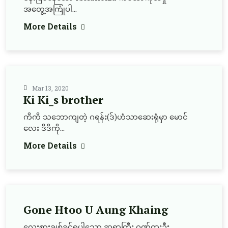
အတွေ့အကြုံပါ...
More Details
Mar 13, 2020
Ki Ki_s brother
ကိကိ သဘောကျတဲ့ ဂရန်း(ဒ်)ဟံသာဆေးရုံမှာ မောင်
လေး ဒိဒိကို...
More Details
Gone Htoo U Aung Khaing
လေးစားချစ်ခင်ရပါသော ဆရာကြီး ဂုဏ်ထူးဦး