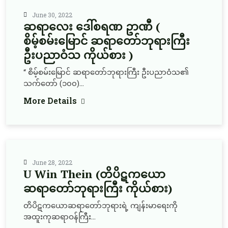
June 30, 2022
ဆရာလေး ဒေါ်စရဏ ဥာဏီ (
စိမ့်စမ်းမြောင် ဆရာတော်ဘုရားကြီး
ဦးပညာဝံသ ကိုယ်စား )
“ စိမ့်စမ်းမြောင် ဆရာတော်ဘုရားကြီး ဦးပညာဝံသ၏
သက်တော် (၁၀၀)...
More Details
June 28, 2022
U Win Thein (တိပိဋကယော
ဆရာတော်ဘုရားကြီး ကိုယ်စား)
တိပိဋကယောဆရာတော်ဘုရားရဲ့ ကျန်းမာရေးကို
အထူးကုဆရာဝန်ကြီး...