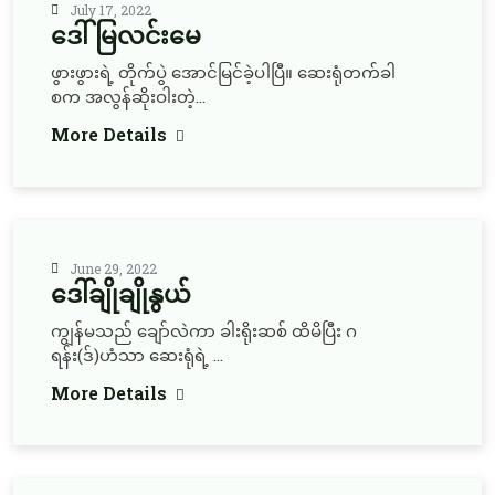
July 17, 2022
ဒေါ်မြလင်းမေ
ဖွားဖွားရဲ့ တိုက်ပွဲ အောင်မြင်ခဲ့ပါပြီ။ ဆေးရုံတက်ခါ
စက အလွန်ဆိုးဝါးတဲ့...
More Details
June 29, 2022
ဒေါ်ချိုချိုနွယ်
ကျွန်မသည် ချော်လဲကာ ခါးရိုးဆစ် ထိမိပြီး ဂ
ရန်း(ဒ်)ဟံသာ ဆေးရုံရဲ့ ...
More Details