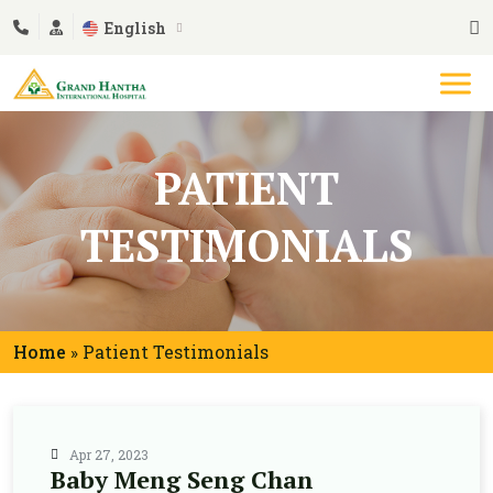
English
PATIENT
TESTIMONIALS
Home
Patient Testimonials
»
Apr 27, 2023
Baby Meng Seng Chan