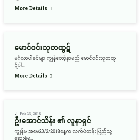
More Details
မောင်ဝင်းသုတထွဋ်
မင်္ဂလာပါခင်ဗျာ ကျွန်တော့်နာမည် မောင်ဝင်းသုတထွ
ဋ်ပါ...
More Details
Feb 23, 2018
ဦးအောင်သိန်း ၏ လူနာရှင်
ကျွန်မ အဖေ23/2/2018နေ့က လက်ပံတန်း ပြည်သူ့
ဆေးရုံမှ...