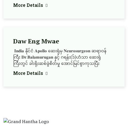
More Details
Daw Eng Mwae
𝐈𝐧𝐝𝐢𝐚 နိုင်ငံ 𝐀𝐩𝐨𝐥𝐥𝐨 ဆေးရုံမှ 𝐍𝐞𝐮𝐫𝐨𝐬𝐮𝐫𝐠𝐞𝐨𝐧 ဆရာဝန်
ကြီး 𝐃𝐫.𝐁𝐚𝐥𝐚𝐦𝐮𝐫𝐮𝐠𝐚𝐧 နှင့် ဂရန်း(ဒ်)ဟံသာ ဆေးရုံ
ကြီးတွင် ခါးရိုးဆစ်ခွဲစိတ်မှု အောင်မြင်စွာကုသပြီး
More Details