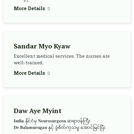
More Details
Sandar Myo Kyaw
Excellent medical services. The nurses are
well-trained..
More Details
Daw Aye Myint
𝐈𝐧𝐝𝐢𝐚 နိုင်ငံမှ 𝐍𝐞𝐮𝐫𝐨𝐬𝐮𝐫𝐠𝐞𝐨𝐧 ဆရာဝန်ကြီး
𝐃𝐫.𝐁𝐚𝐥𝐚𝐦𝐮𝐫𝐮𝐠𝐚𝐧 နှင့် ခွဲစိတ်ကုသမှု အောင်မြင်ပြီး