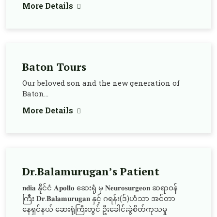
More Details
Baton Tours
Our beloved son and the new generation of
Baton...
More Details
Dr.Balamurugan’s Patient
𝐧𝐝𝐢𝐚 နိုင်ငံ 𝐀𝐩𝐨𝐥𝐥𝐨 ဆေးရုံ မှ 𝐍𝐞𝐮𝐫𝐨𝐬𝐮𝐫𝐠𝐞𝐨𝐧 ဆရာဝန်
ကြီး 𝐃𝐫.𝐁𝐚𝐥𝐚𝐦𝐮𝐫𝐮𝐠𝐚𝐧 နှင့် ဂရန်း(ဒ်)ဟံသာ အင်တာ
နေရှင်နယ် ဆေးရုံကြီးတွင် ဦးခေါင်းခွဲစိတ်ကုသမှု