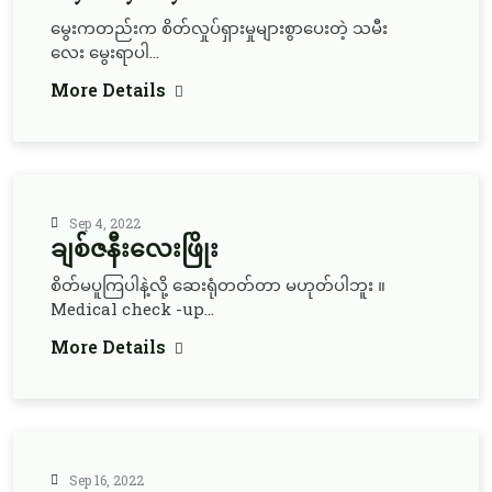
မွေးကတည်းက စိတ်လှုပ်ရှားမှုများစွာပေးတဲ့ သမီး
လေး မွေးရာပါ...
More Details
Sep 4, 2022
ချစ်ဇနီးလေးဖြိုး
စိတ်မပူကြပါနဲ့လို့ ဆေးရုံတတ်တာ မဟုတ်ပါဘူး ။
Medical check -up...
More Details
Sep 16, 2022