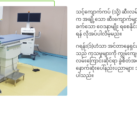
သင့်ကျောက်ကပ် (သို့) ဆီးလမ်
က အချို့သော ဆီးကျောက်မျာ
ခက်သော ဝေဒနာမျိုး ရစေနိုင
ရန် လိုအပ်ပါလိမ့်မည်။
ဂရန်း(ဒ်)ဟံသာ အင်တာနေရှင
သည် ကုသမှုများကို ကျွမ်းကျ
လမ်းကြောင်းဆိုင်ရာ ခွဲစိတ်အ
နောက်ဆုံးပေါ်နည်းပညာများ အ
ပါသည်။