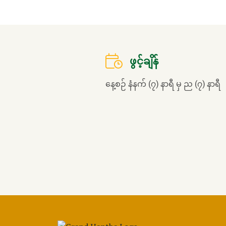
ဖွင့်ချိန်
နေ့စဉ် နံနက် (၇) နာရီ မှ ည (၇) နာရီ