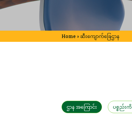
Home
»
ဆီးကျောက်ခြေဌာန
ဌာန အကြောင်း
ပစ္စည်းကိ