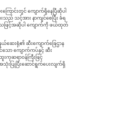
းကြောင်းတွင် ကျောက်ရှိနေပြီဆိုပါ
းသည် သင့်အား နာကျင်စေပြီး ခံရ
်သဖြင့်အဆိုပါ ကျောက်ကို ဖယ်ထုတ်
်နယ်ဆေးရုံ၏ ဆီးကျောက်ခြေဌာန
င်သော ကျောက်ကပ်နှင့် ဆီး
ထူးကုဆရာဝန်ကြီးဖြင့်
သုံးပြုပြီးဆောင်ရွက်ပေးလျက်ရှိ