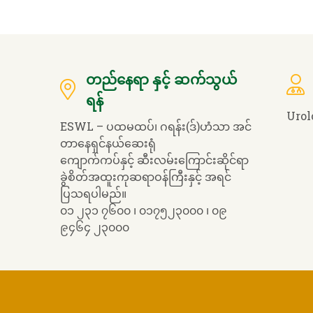
တည်နေရာ နှင့် ဆက်သွယ်
ရန်
Urol
ESWL – ပထမထပ်၊ ဂရန်း(ဒ်)ဟံသာ အင်
တာနေရှင်နယ်ဆေးရုံ
ကျောက်ကပ်နှင့် ဆီးလမ်းကြောင်းဆိုင်ရာ
ခွဲစိတ်အထူးကုဆရာဝန်ကြီးနှင့် အရင်
ပြသရပါမည်။
၀၁ ၂၃၁ ၇၆၀၀ ၊ ၀၁၇၅၂၃၀၀၀ ၊ ၀၉
၉၄၆၄ ၂၃၀၀၀