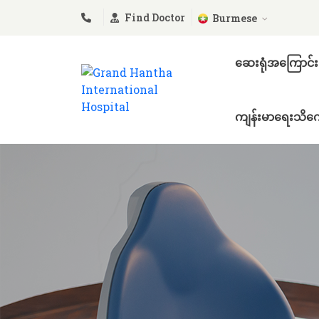
Find Doctor
Burmese
ဆေးရုံအကြောင်း
ကျန်းမာရေးသိကေ