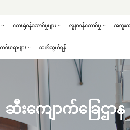
ဆေးရုံဝန်ဆောင်မှုများ
လူနာဝန်ဆောင်မှု
အထူးအစ
ာင်းစရာများ
ဆက်သွယ်ရန်
ဆီးကျောက်ခြေဌာန