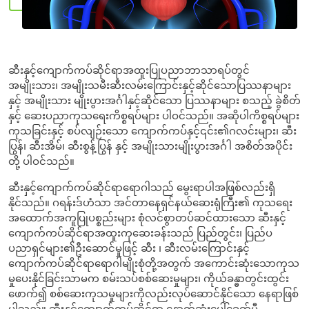
ဆီးနှင့်ကျောက်ကပ်ဆိုင်ရာအထူးပြုပညာဘာသာရပ်တွင်
အမျိုးသား၊ အမျိုးသမီးဆီးလမ်းကြောင်းနှင့်ဆိုင်သောပြဿနာများ
နှင့် အမျိုးသား မျိုးပွားအင်္ဂါနှင့်ဆိုင်သော ပြဿနာများ စသည့် ခွဲစိတ်
နှင့် ဆေးပညာကုသရေးကိစ္စရပ်များ ပါဝင်သည်။ အဆိုပါကိစ္စရပ်များ
ကုသခြင်းနှင့် စပ်လျဉ်းသော ကျောက်ကပ်နှင့်၎င်း၏ဂလင်းများ၊ ဆီး
ပြွန်၊ ဆီးအိမ်၊ ဆီးစွန့်ပြွန် နှင့် အမျိုးသားမျိုးပွားအင်္ဂါ အစိတ်အပိုင်း
တို့ ပါဝင်သည်။
ဆီးနှင့်ကျောက်ကပ်ဆိုင်ရာရောဂါသည် မွေးရာပါအဖြစ်လည်းရှိ
နိုင်သည်။ ဂရန်းဒ်ဟံသာ အင်တာနေရှင်နယ်ဆေးရုံကြီး၏ ကုသရေး
အထောက်အကူပြုပစ္စည်းများ စုံလင်စွာတပ်ဆင်ထားသော ဆီးနှင့်
ကျောက်ကပ်ဆိုင်ရာအထူးကုဆေးခန်းသည် ပြည်တွင်း၊ ပြည်ပ
ပညာရှင်များ၏ဦးဆောင်မှုဖြင့် ဆီး ၊ ဆီးလမ်းကြောင်းနှင့်
ကျောက်ကပ်ဆိုင်ရာရောဂါမျိုးစုံတို့အတွက် အကောင်းဆုံးသောကုသ
မှုပေးနိုင်ခြင်းသာမက စမ်းသပ်စစ်ဆေးမှုများ၊ ကိုယ်ခန္ဓာတွင်းထွင်း
ဖောက်၍ စစ်ဆေးကုသမှုများကိုလည်းလုပ်ဆောင်နိုင်သော နေရာဖြစ်
ပါသည်။ ဆီးနှင့်ကျောက်ကပ်ဆိုင်ရာ နောက်ဆုံးပေါ်ခေတ်မီ