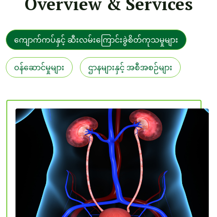
Overview & Services
ကျောက်ကပ်နှင့် ဆီးလမ်းကြောင်းခွဲစိတ်ကုသမှုများ
ဝန်ဆောင်မှုများ
ဌာနများနှင့် အစီအစဉ်များ