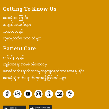
Getting To Know Us
ဆေးရုံအကြောင်း
အချက်အလက်များ
ဆက်သွယ်ရန်
လူနာများထံမှ စကားသံများ
Patient Care
ရက်ချိန်းယူရန်
ကျန်းမာရေးအာမခံ ၀န်ဆောင်မှု
ဆေးရုံတက်ရောက်ကုသမှုကုန်ကျစရိတ်အား ပေးချေခြင်း
ဆေးရုံသို့တက်ရောက်ကုသရန် ပြင်ဆင်မှုများ