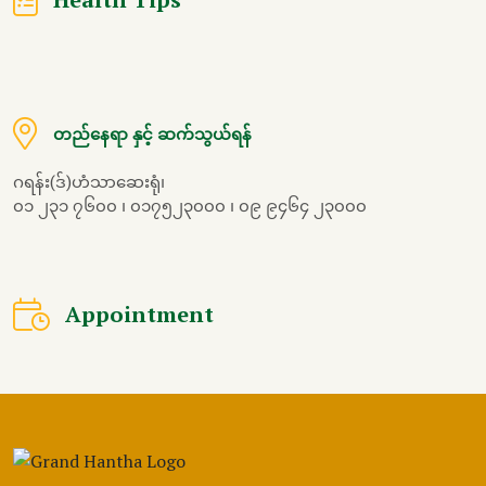
တည်နေရာ နှင့် ဆက်သွယ်ရန်
ဂရန်း(ဒ်)ဟံသာဆေးရုံ၊
၀၁ ၂၃၁ ၇၆၀၀ ၊ ၀၁၇၅၂၃၀၀၀ ၊ ၀၉ ၉၄၆၄ ၂၃၀၀၀
Appointment