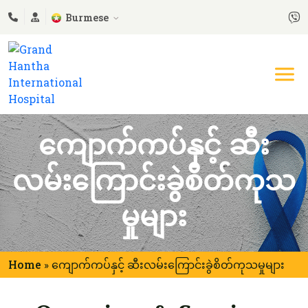
Burmese
ကျောက်ကပ်နှင့် ဆီး
လမ်းကြောင်းခွဲစိတ်ကုသ
မှုများ
Home
ကျောက်ကပ်နှင့် ဆီးလမ်းကြောင်းခွဲစိတ်ကုသမှုများ
»