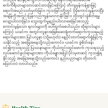
စက်ကိရိယာများတပ်ဆင်ထားခြင်းကြောင့် တိကျမှန်ကန်စွာဖြင့်
ရောဂါအမည်သတ်မှတ်ခြင်း၊ ကုသခြင်းတို့တွင် ပိုမိုကောင်းမွန်လာပြီး
အချိန်တိုအတွင်းပြန်လည်ကျန်းမာလာနိုင်ခြင်း၊ ထိုးထွင်းခွဲစိတ်ရမှု
လျော့ပါးလာခြင်း၊ သွေးထွက်မှုနည်းပါးလာစေခြင်းစသည့်
ကောင်းမွန်သော ရလဒ်များကို ပေါ်ထွက်စေပါသည်။ ထိုရလဒ်များ
ကြောင့် ယခင်က အတွင်းလူနာအဖြစ်ဆေးရုံတက်ရောက်ကုသရမည့်
ရောဂါများအား ပြင်ပလူနာ (သို့မဟုတ်) နေ့ပိုင်းတက်ရောက်ရုံဖြင့်ကု
သနိုင်သည့် အခြေအနေသို့လည်းကောင်း၊ ယခင်က ခွဲစိတ်ခန်း
ဝင်၍ကုသရသည့် ပြဿနာများ၊ ကိုယ်တွင်းထွင်ဖောက် ကုသရသည့်
လုပ်ဆောင်ဖွယ်ရာများအား ကိုယ်ခန္ဓာအပြင်ပိုင်းမှတဆင့် ကုသ၍ရ
နိုင်သည့် အခြေအနေသို့လည်းကောင်း နည်းပညာများ တိုးတက်
ပြောင်းလဲ လာပါသည်။
Health Tips